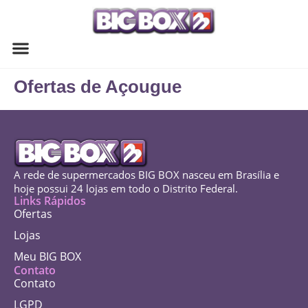
Meu BIG BOX
BIG BOX Delivery
Ofertas de Açougue
A rede de supermercados BIG BOX nasceu em Brasília e
hoje possui 24 lojas em todo o Distrito Federal.
Links Rápidos
Ofertas
Lojas
Meu BIG BOX
Contato
Contato
LGPD