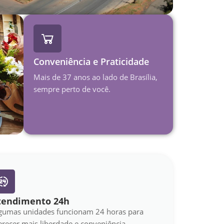
Conveniência e Praticidade
Mais de 37 anos ao lado de Brasília,
sempre perto de você.
tendimento 24h
gumas unidades funcionam 24 horas para
erecer mais liberdade e conveniência.